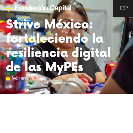
ESP
Strive México:
fortaleciendo la
resiliencia digital
de las MyPEs
febrero 17, 2026