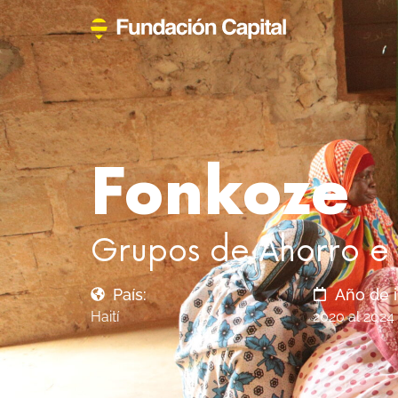
Fonkoze
Grupos de Ahorro e I
País:
Año de 
Haití
2020 al 2024